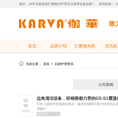
伽华，18年石材晶面打磨抛光护理清洁保养设备品牌！
咨询热线： 181
致
首页
品牌介绍
打磨抛光机
清洗机
石材打磨抛光机行业资讯_酒店工厂地坪研

当前位置：
首页
>
石材护理资讯
公司新闻
边角清洁设备，经销商都力荐的GS-S1震
02
针对上述狭窄区域清洁痛点，备受经销商与用户好评的正是
06
净随行”。
2026
MORE
