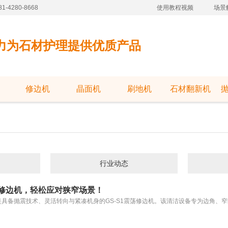
-4280-8668
使用教程视频
场景
力为石材护理提供优质产品
修边机
晶面机
刷地机
石材翻新机
磨抛光机新闻_伽华品牌
行业动态
荡修边机，轻松应对狭窄场景！
具备抛震技术、灵活转向与紧凑机身的GS-S1震荡修边机。该清洁设备专为边角、窄