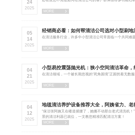
还在发愁不知道如何给清洁公司的客户群体推荐多功能石材
24
2025
MORE

经销商必看：如何帮清洁公司选对小型刷地
05
在清洁服务行业，许多中小型清洁公司常面临一个共同难题
14
2025
MORE

小型易控震荡抛光机：狭小空间清洁革命，
04
在清洁领域，一个被长期忽视的“死角困境”正困扰着无数
21
2025
MORE

地毯清洁养护设备推荐大全，阿姨省力、老
04
​“保洁张阿姨又在楼道揉腰了，她搬不动那台老式清洗机！
12
景的清洁利器已就位，一文教您精准匹配清洁方案！
2025
MORE
