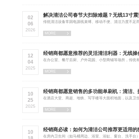
解决清洁公司春节大扫除难题？无线13寸
02
传统清洁设备常因电源线束缚、移动不便、清洁力度不足
06
2026
MORE

经销商都愿意推荐的灵活清洁利器：无线操
12
在办公室、餐厅后厨、户外花园、小型商铺等场所，传统
04
2025
MORE

经销商都愿意销售的多功能单刷机：清洁、
10
​在酒店大堂、商超、地铁、写字楼等大面积地面，以及卫
25
2025
MORE

经销商必读：如何为清洁公司推荐更适用的
10
在房内卫生间（如马桶周边、浴室、浴缸、窗台、洗手台
18