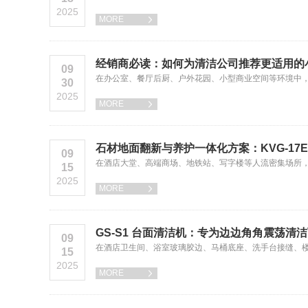
2025
MORE

经销商必读：如何为清洁公司推荐更适用的
09
​在办公室、餐厅后厨、户外花园、小型商业空间等环境中
30
2025
MORE

石材地面翻新与养护一体化方案：KVG-17E
09
在酒店大堂、高端商场、地铁站、写字楼等人流密集场所
15
2025
MORE

GS-S1 台面清洁机：专为边边角角震荡清
09
​在酒店卫生间、浴室玻璃胶边、马桶底座、洗手台接缝、
15
2025
MORE
