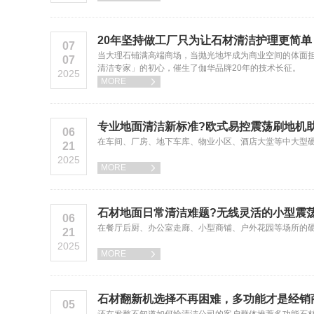
20年坚持做工厂只为让石材清洁护理更简单
07
当大理石铺满高端商场，当抛光地坪成为商业空间的体面担
07
清洁专家」的初心，催生了伽华品牌20年的技术长征。
2025
MORE

专业地面清洁新标准?欧式易控震荡刷地机助
06
​在车间、厂房、地下车库、物业小区、酒店大堂等中大型
21
2025
MORE

石材地面日常清洁难题?无线灵活的小型震
06
​在餐厅后厨、办公室走廊、小型商铺、户外花园等场所的硬
21
2025
MORE

石材翻新机选择不再困难，多功能才是经销
05