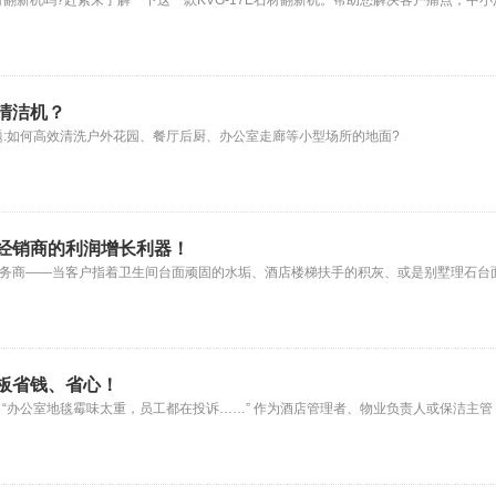
翻新机吗?赶紧来了解一下这一款KVG-17E石材翻新机。帮助您解决客户痛点，中
清洁机？
:如何高效清洗户外花园、餐厅后厨、办公室走廊等小型场所的地面?
经销商的利润增长利器！
服务商——当客户指着卫生间台面顽固的水垢、酒店楼梯扶手的积灰、或是别墅理石台
板省钱、省心！
” “办公室地毯霉味太重，员工都在投诉……” 作为酒店管理者、物业负责人或保洁