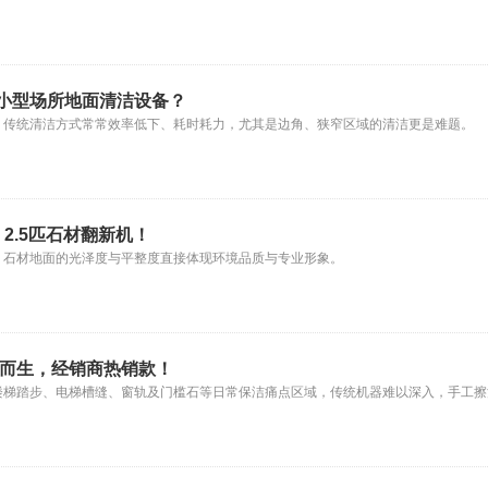
小型场所地面清洁设备？
，传统清洁方式常常效率低下、耗时耗力，尤其是边角、狭窄区域的清洁更是难题。
 2.5匹石材翻新机！
，石材地面的光泽度与平整度直接体现环境品质与专业形象。
洁而生，经销商热销款！
楼梯踏步、电梯槽缝、窗轨及门槛石等日常保洁痛点区域，传统机器难以深入，手工