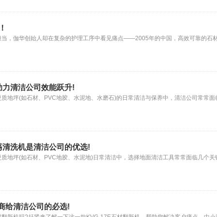
！
当，伽华创始人却在复杂的护理工序中看见痛点——2005年的中国，高效可靠的石
力清洁公司效能跃升!
硬质地坪(如石材、PVC地胶、水泥地、水磨石)的日常清洁与保养中，清洁公司常常面
荡清洗机是清洁公司的优选!
质地坪(如石材、PVC地胶、水泥地)日常清洁中，选择地面清洁工具常常面临几个关
商给清洁公司的必选!