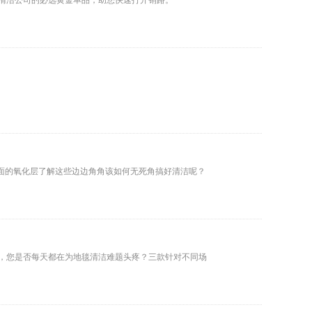
小清洁公司的必选黄金单品，助您快速打开销路。
面的氧化层了解这些边边角角该如何无死角搞好清洁呢？
主管，您是否每天都在为地毯清洁难题头疼？三款针对不同场