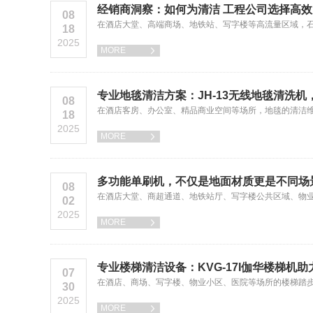
经销商洞察：如何为清洁 工程公司选择高
08
在酒店大堂、高端商场、地铁站、写字楼等高流量区域，
18
2025
MORE

专业地毯清洁方案：JH-13无线地毯清洗
08
在酒店客房、办公室、精品商业空间等场所，地毯的清洁
18
2025
MORE

多功能单刷机，不仅是地面材质更是不同场
08
在酒店大堂、商超通道、地铁站厅、写字楼公共区域、物
02
2025
MORE

专业楼梯清洁设备：KVG-17I伽华楼梯机
07
在酒店、商场、写字楼、物业小区、医院等场所的楼梯踏
30
2025
MORE
