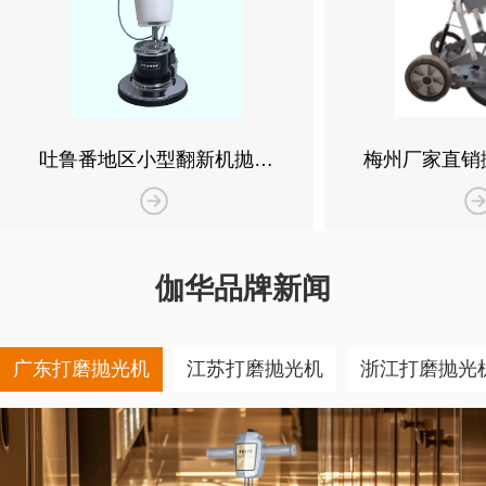
吐鲁番地区小型翻新机抛光
梅州厂家直销
报价，城市酒店沥青抛光翻
行，高速抛光
新机销售公司直销案例
销
伽华品牌新闻
广东打磨抛光机
江苏打磨抛光机
浙江打磨抛光