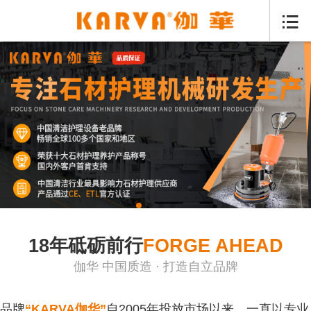

抛光机厂家
18年砥砺前行
FORGE AHEAD
伽华 中国质造 · 打造自立品牌
品牌
“KARVA伽华”
自2005年投放市场以来，一直以专业