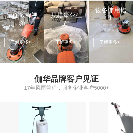
设备使用培
全面教程视
规模量化生
训
频
产
Equipment use
Full tutorial video
Scale production
training
了解更多>
了解更多>
了解更多>
伽华品牌客户见证
17年风雨兼程，服务企业客户5000+