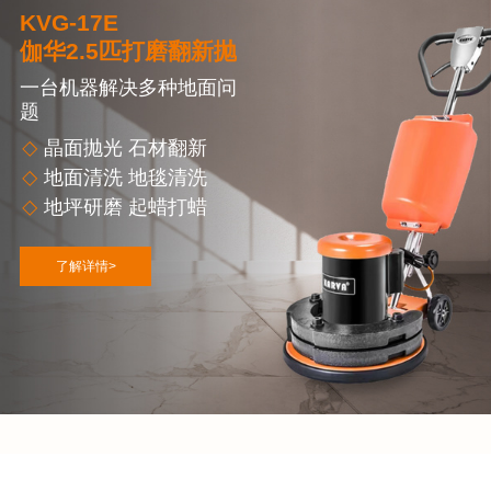
KVG-17E
伽华2.5匹打磨翻新抛光机
一台机器解决多种地面问
题
晶面抛光 石材翻新
地面清洗 地毯清洗
地坪研磨 起蜡打蜡
了解详情>