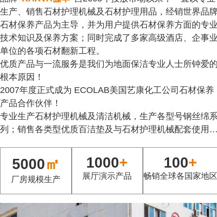
生产、销售石材护理机械及石材护理用品，经销世界品
石材保养产品为主导，并为用户提供石材保养方面的专
技术知识及保养方案；同时完成了多家高级酒店、企事
单位的各项石材翻新工程。
优质产品与一流服务是我们为地面保洁专业人士所钟爱
根本原因！
2007年度正式成为 ECOLAB美国艺康化工公司石材保养
产品合作伙伴！
专业生产石材护理机械及清洁机械，生产各型号钢丝绵
列；销售各类型优质百洁垫及与石材护理机械配套使用
各种金刚石水磨片、云石水磨片、花岗石磨片，配套各
品牌的石材保养剂系列，并为用户提供石材保养方面的
1000
+
100
+
5000
㎡
业技术知识。
展厅演示产品
畅销全球各国家地
厂房规模生产
品牌“伽华”“KARVA”荣获十大石材护理养护产品称号。
产品通过CE认证、ETL等认证。