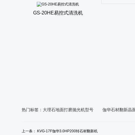
欧式易控刷地机（震荡）
GS-20HE易控式清洗机
GS-139 小型易控型洗地机
热门标签：
大理石地面打磨抛光机型号
伽华石材翻新晶
上一条：
KVG-17F伽华3.0HP200转石材翻新机