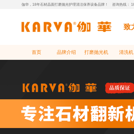
伽华，18年石材晶面打磨抛光护理清洁保养设备品牌！
咨询热线： 181
致
首页
品牌介绍
打磨抛光机
清洗机