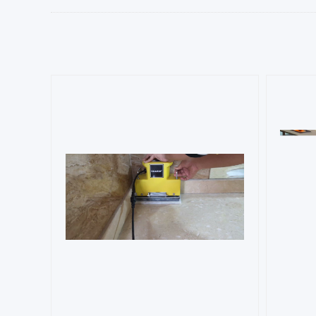
GS-17H易控式地毯清洗机（带电子打泡箱）