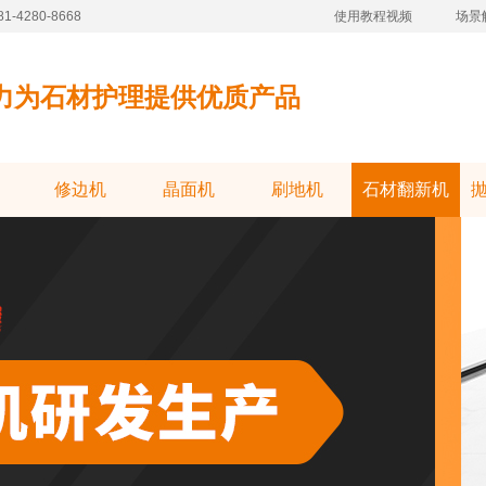
-4280-8668
使用教程视频
场景
力为石材护理提供优质产品
修边机
晶面机
刷地机
石材翻新机