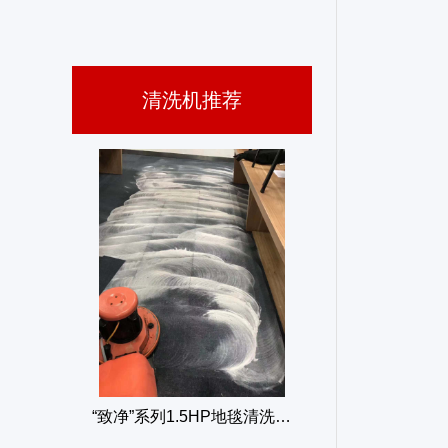
KVG-17A伽华1.5匹多功能刷地机
清洗机推荐
JH-13 13寸无线地毯清洗机
GS-139W 13寸震荡清洗机（电池版）
“致净”系列1.5HP地毯清洗机GS-17A