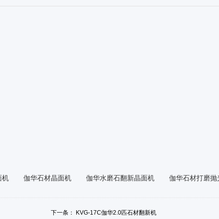
面机
伽华石材晶面机
伽华水磨石翻新晶面机
伽华石材打磨抛
下一条：
KVG-17C伽华2.0匹石材翻新机