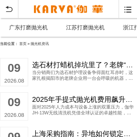


广东打磨抛光机
江苏打磨抛光机
浙江
当前位置：
首页
抛光机资讯
>
伽华地面抛光机价格资讯_全国大理石翻新机品牌推荐
选石材打蜡机掉坑里了？老牌“老司机”教你避雷不迷路
09
当分销商们为选石材护理设备争得面红耳赤时，这
家扎根揭阳市的老牌企业用一台会呼吸的机器，让
2026.08
所有人默默掏出了手机扫码下单。
2025年手提式抛光机费用飙升？三招让清洁公司省下十万养护成本
09
面对2025年人力成本与设备上涨的双重压力，伽华
JH-13W无线清洗机凭借全球认证的卓越性能，正
2026.08
成为宁夏等地区酒店与清洁公司破解成本困局的技
术利器。
上海采购指南：异地如何锁定专业石材抛光机生产厂家？
09