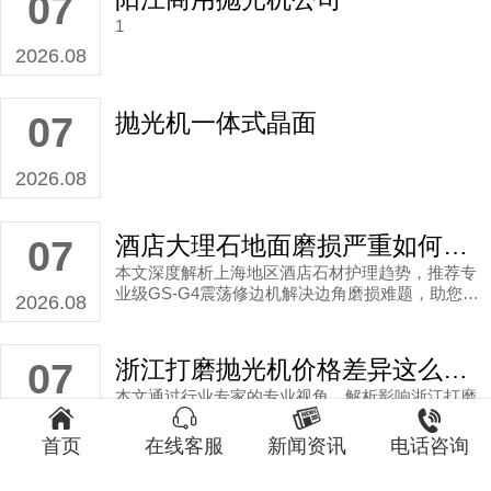
07
1
2026.08
抛光机一体式晶面
07
2026.08
酒店大理石地面磨损严重如何高效修复？上海市高速抛光机选购指南
07
本文深度解析上海地区酒店石材护理趋势，推荐专
业级GS-G4震荡修边机解决边角磨损难题，助您实
2026.08
现无痕抛光的专业效果。
浙江打磨抛光机价格差异这么大？专家揭秘关键因素！
07
本文通过行业专家的专业视角，解析影响浙江打磨




抛光机价格的核心因素，并介绍伽华作为源头工厂
2026.08
在设备品质控制和价值输出方面的优势，为贸易商
首页
在线客服
新闻资讯
电话咨询
伙伴提供可靠的供应选择。