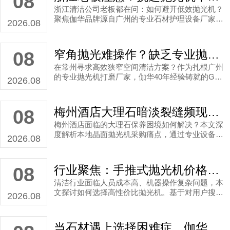
08
浙江清洁公司老板都在问：如何避开低效抛光机？
聚焦伽华品牌源自广州的专业石材护理设备厂家，
2026.08
详解选择浙江高速抛光机生产厂家的核心标准，解
决效率低、寿命短等行业痛点。
窄角抛光难操作？缺乏专业抛光机打磨厂家，令您陷入客户流失危机！
08
在常州寻求高效狭窄空间清洁方案？作为扎根广州
的专业抛光机打磨厂家，伽华40年经验铸就的GS-
2026.08
G4震荡修边机，正为全球贸易商解决边角打磨难
题，助您抢占市场先机。
梅州酒店大理石暗淡裂缝频现？挑选专业家用晶面抛光机批发厂家的关键决断
08
梅州酒店面临的大理石保养困境如何解决？本文深
度解析本地晶面抛光机采购痛点，通过专业设备参
2026.08
数解读与行业经验，助您找到兼顾效能与耐用性的
伽华专业设备批发渠道。
行业聚焦：手推式抛光机价格持续上涨，伽华品牌如何用智能设备帮清洁公司省成本
08
清洁行业面临人员成本高、机器操作复杂问题，本
文探讨如何选择高性价比抛光机。基于对用户搜索
2026.08
行为的分析，揭示伽华牌震荡修边机的优势：无需
经验、适用多种场景。作为源头工厂在广州，伽华
覆盖上海等市场，提供认证产品，助企业降本增
当石材遇上选择困难症，伽华品牌教你如何一招制胜！