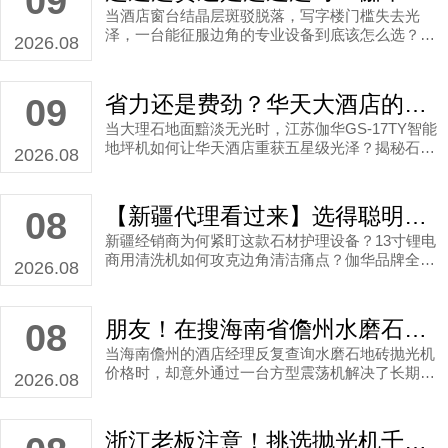
09
当酒店窗台结晶层斑驳脱落，写字楼门槛失去光
泽，一台能征服边角的专业设备到底该怎么选？看
2026.08
外贸老司机如何用伽华GS-G4破局狭窄空间养护难
题，解锁石材护理增量市场！
省力还是费劲？华天大酒店的选择让大理石油亮如新的秘密
09
当大理石地面黯淡无光时，江苏伽华GS-17TY智能
地坪机如何让华天酒店重获五星级光泽？揭秘石材
2026.08
护理选择三大黄金法则。
【新疆代理看过来】选得聪明？卖得明白！伽华品牌石材清洗机让渠道利润不再“震荡”
08
新疆经销商为何紧盯这款石材护理设备？13寸锂电
商用清洗机如何攻克边角清洁痛点？伽华品牌全球
2026.08
认证产品为何成为渠道利润增长新引擎？三大核心
疑问深度解析。
朋友！在搜海南省儋州水磨石地砖抛光机价钱？进来看看这个故事！
08
当海南儋州的酒店经理反复查询水磨石地砖抛光机
价格时，却意外通过一台方型震荡机解决了长期困
2026.08
扰的维护难题。这个关于性价比选择的真实案例，
或许能给正在寻找高效设备的你全新启发。
浙江老板注意！挑选抛光机千万别踩坑，教你锁定靠谱的浙江高速抛光机生产厂家！