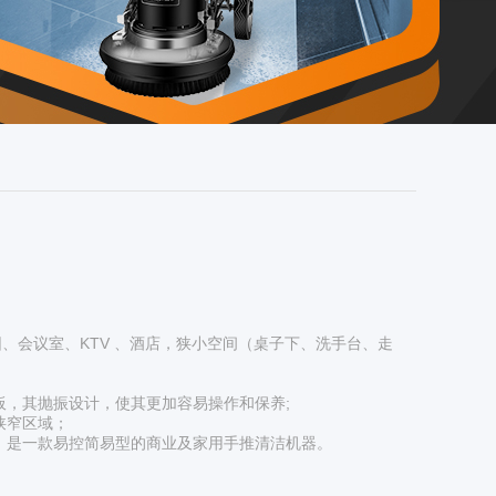
、会议室、KTV 、酒店，狭小空间（桌子下、洗手台、走
板，其抛振设计，使其更加容易操作和保养;
狭窄区域；
，是一款易控简易型的商业及家用手推清洁机器。