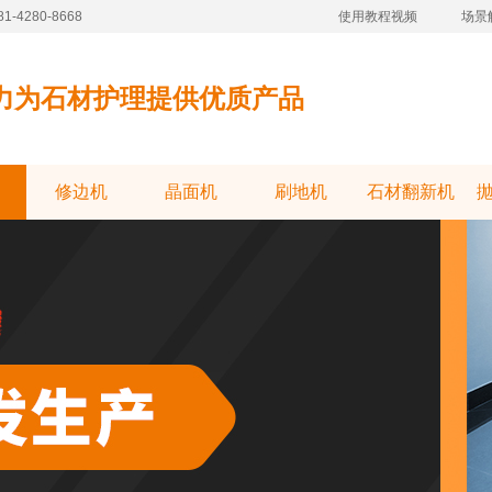
-4280-8668
使用教程视频
场景
力为石材护理提供优质产品
修边机
晶面机
刷地机
石材翻新机