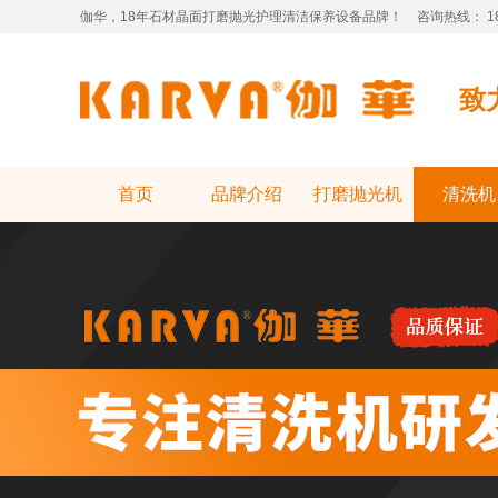
伽华，18年石材晶面打磨抛光护理清洁保养设备品牌！
咨询热线： 181
致
美术展馆焕新秘诀，广东省晶面单擦机河南让操作变得简单
首页
品牌介绍
打磨抛光机
清洗机
先进技术体验：价格晶面机加重与功能强大