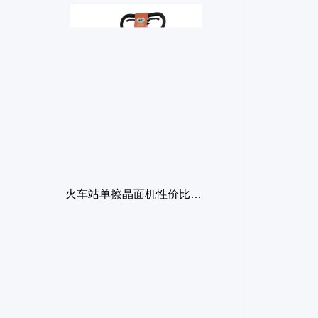
火车站单擦晶面机性价比之谜：为什么价格低廉却不值得选择？
投资价格表晶面单擦机，质量与功能性比价格表更重要
选购混凝土步梯晶面报价打蜡机，别让低价诱惑蒙蔽了品质眼光